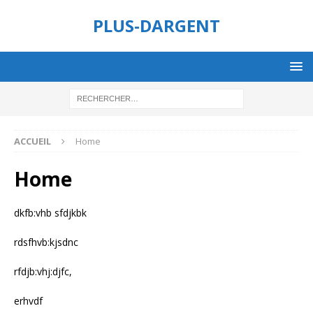
PLUS-DARGENT
ACCUEIL
Home
Home
dkfb:vhb sfdjkbk
rdsfhvb:kjsdnc
rfdjb:vhj:djfc,
erhvdf